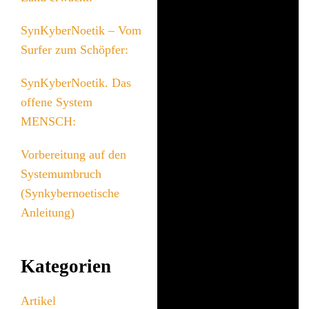
SynKyberNoetik – Vom
Surfer zum Schöpfer:
SynKyberNoetik. Das
offene System
MENSCH:
Vorbereitung auf den
Systemumbruch
(Synkybernoetische
Anleitung)
Kategorien
Artikel