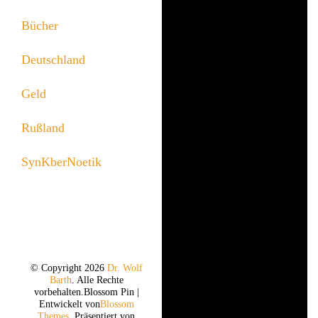
Bücher
Deutschland
Geld
Rußland
SynKberNoetik
© Copyright 2026
Dr. Wolf
Barth
. Alle Rechte
vorbehalten.
Blossom Pin |
Entwickelt von
Blossom
Themes
. Präsentiert von