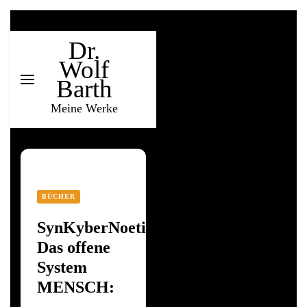
Dr.
Wolf
Barth
Meine Werke
BÜCHER
SynKyberNoetik.
Das offene
System
MENSCH: