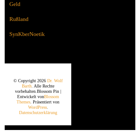
Geld
Rußland
SynKberNoetik
© Copyright 2026
Dr. Wolf
Barth
. Alle Rechte
vorbehalten.
Blossom Pin |
Entwickelt von
Blossom
Themes
. Präsentiert von
WordPress
.
Datenschutzerklärung