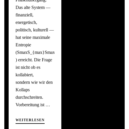
Das alte System —
finanziell,
energetisch,
politisch, kulturell —
hat seine maximale
Entropie
(SmaxS_{max}Smax​
) erreicht. Die Frage
ist nicht ob es
kollabiert,
sondern wie wir den
Kollaps
durchschreiten.
Vorbereitung ist …
WEITERLESEN