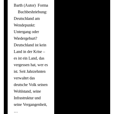
Barth (Autor) Format: Taschenbuch
Buchbeshriebung:
Deutschland am
Wendepunkt:
Untergang oder
Wiedergeburt?
Deutschland ist kein
Land in der Krise –
es ist ein Land, das
vergessen hat, wer es
ist. Seit Jahrzehnten
verwaltet das
deutsche Volk seinen
Wohlstand, seine
Infrastruktur und
seine Vergangenheit,
…